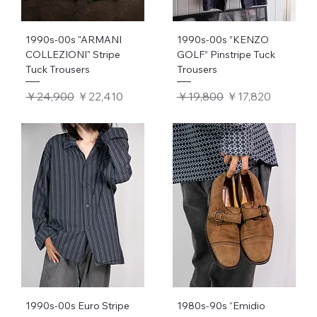
1990s-00s "ARMANI
1990s-00s ”KENZO
COLLEZIONI" Stripe
GOLF” Pinstripe Tuck
Tuck Trousers
Trousers
通常価格
セール価格
通常価格
セール価格
￥24,900
￥22,410
￥19,800
￥17,820
1990s-00s Euro Stripe
1980s-90s “Emidio