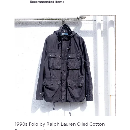
Recommended items
1990s Polo by Ralph Lauren Oiled Cotton
1990s-