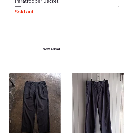
Paratrooper Jacket
"ANDRE
Sold out
通常価
￥11,9
New Arrval