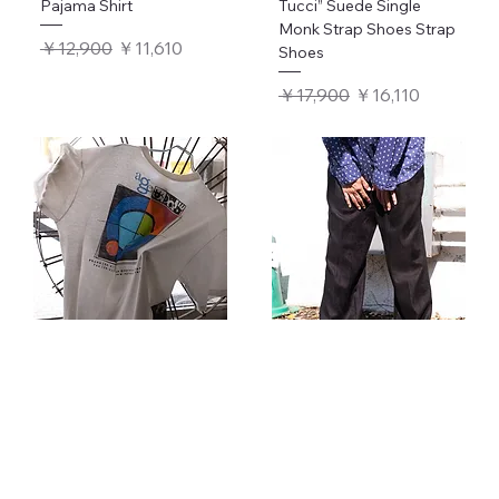
Pajama Shirt
Tucci” Suede Single
Monk Strap Shoes Strap
通常価格
セール価格
￥12,900
￥11,610
Shoes
通常価格
セール価格
￥17,900
￥16,110
1990s age fotostock
2016s ”ISSEY MIYAKE”
Graphic T-shirt
Linen Straight Trousers
通常価格
セール価格
通常価格
セール価格
￥11,900
￥10,710
￥33,900
￥30,510