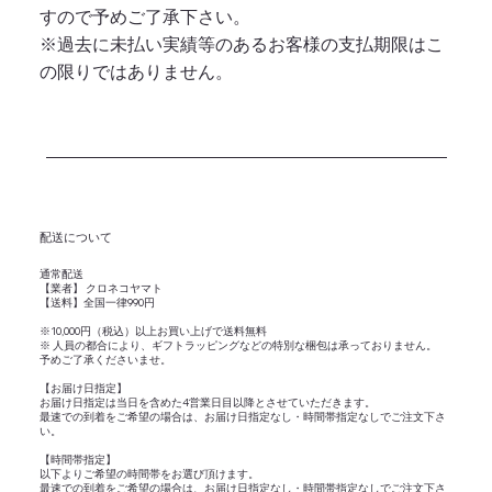
すので予めご了承下さい。
※過去に未払い実績等のあるお客様の支払期限はこ
の限りではありません。
​配送について
通常配送
【業者】 クロネコヤマト
【送料】全国一律990円
※10,000円（税込）以上お買い上げで送料無料
※ 人員の都合により、ギフトラッピングなどの特別な梱包は承っておりません。
予めご了承くださいませ。
【お届け日指定】
お届け日指定は当日を含めた4営業日目以降とさせていただきます。
最速での到着をご希望の場合は、お届け日指定なし・時間帯指定なしでご注文下さ
い。
【時間帯指定】
以下よりご希望の時間帯をお選び頂けます。
最速での到着をご希望の場合は、お届け日指定なし・時間帯指定なしでご注文下さ