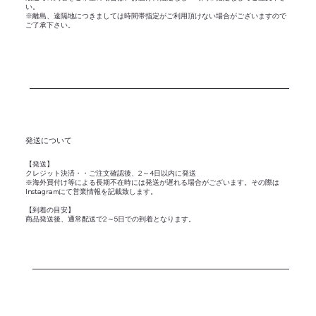
い。
※離島、遠隔地につきましては時間帯指定がご利用頂けない場合がございますので
ご了承下さい。
​発送について
【発送】
クレジット決済・・ご注文確認後、2～4日以内に発送
※海外買付け等による長期不在時には発送が遅れる場合がございます。その際は
Instagramにて営業情報を記載致します。
【到着の目安】
商品発送後、通常配送で2～5日での到着となります。