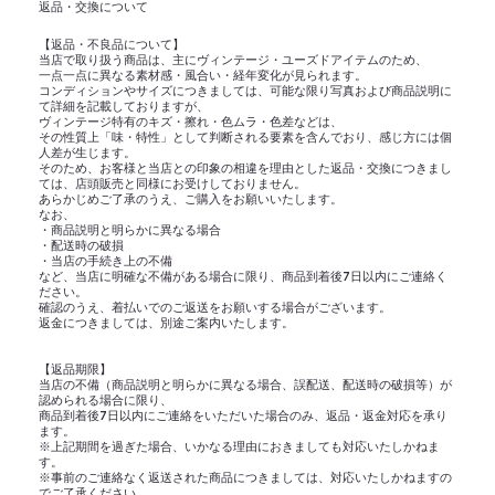
​返品・交換について
【返品・不良品について】
当店で取り扱う商品は、主にヴィンテージ・ユーズドアイテムのため、
一点一点に異なる素材感・風合い・経年変化が見られます。
コンディションやサイズにつきましては、可能な限り写真および商品説明に
て詳細を記載しておりますが、
ヴィンテージ特有のキズ・擦れ・色ムラ・色差などは、
その性質上「味・特性」として判断される要素を含んでおり、感じ方には個
人差が生じます。
そのため、お客様と当店との印象の相違を理由とした返品・交換につきまし
ては、店頭販売と同様にお受けしておりません。
あらかじめご了承のうえ、ご購入をお願いいたします。
なお、
・商品説明と明らかに異なる場合
・配送時の破損
・当店の手続き上の不備
など、当店に明確な不備がある場合に限り、商品到着後7日以内にご連絡く
ださい。
確認のうえ、着払いでのご返送をお願いする場合がございます。
返金につきましては、別途ご案内いたします。
【返品期限】
当店の不備（商品説明と明らかに異なる場合、誤配送、配送時の破損等）が
認められる場合に限り、
商品到着後7日以内にご連絡をいただいた場合のみ、返品・返金対応を承り
ます。
※上記期間を過ぎた場合、いかなる理由におきましても対応いたしかねま
す。
※事前のご連絡なく返送された商品につきましては、対応いたしかねますの
でご了承ください。