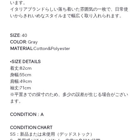
います。
イタリアブランドらしい落ち着いた雰囲気の一枚で、日常使
いからきれいめなスタイルまで幅広く取り入れられます。
SIZE
: 40
COLOR
: Gray
MATERIAL
:Cotton&Polyester
▪️SIZE DETAILS
着丈:82cm
身幅:55cm
肩幅:49cm
袖丈:71cm
※平置きでの採寸のため、多少の誤差が生じる場合がござい
ます。
CONDITION
：
A
CONDITION CHART
SS：新品または未使用（デッドストック）