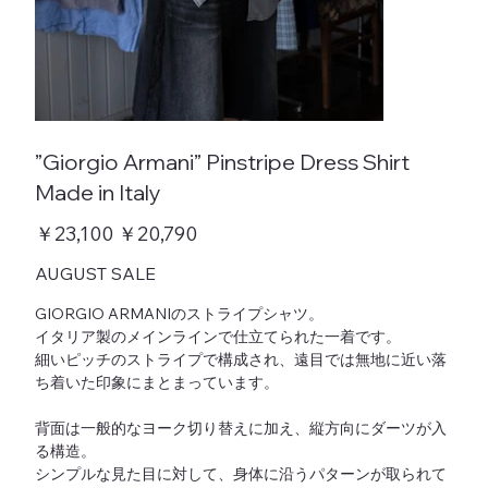
”Giorgio Armani” Pinstripe Dress Shirt
Made in Italy
元
￥23,100
セ
￥20,790
の
ー
価
ル
AUGUST SALE
格
価
格
GIORGIO ARMANIのストライプシャツ。
イタリア製のメインラインで仕立てられた一着です。
細いピッチのストライプで構成され、遠目では無地に近い落
ち着いた印象にまとまっています。
背面は一般的なヨーク切り替えに加え、縦方向にダーツが入
る構造。
シンプルな見た目に対して、身体に沿うパターンが取られて