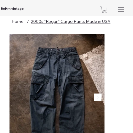
BoHm vintage
Home
/
2000s ”Rogan” Cargo Pants Made in USA