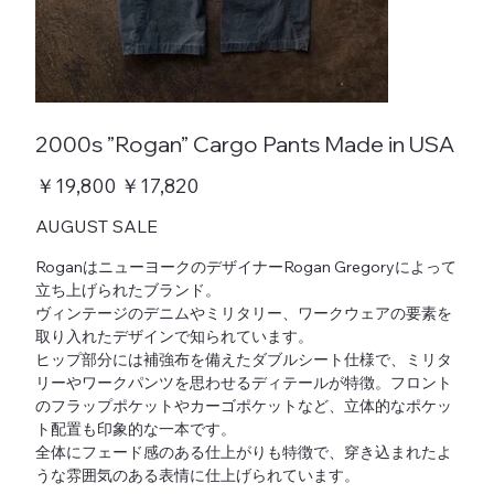
2000s ”Rogan” Cargo Pants Made in USA
元
￥19,800
セ
￥17,820
の
ー
価
ル
AUGUST SALE
格
価
格
RoganはニューヨークのデザイナーRogan Gregoryによって
立ち上げられたブランド。
ヴィンテージのデニムやミリタリー、ワークウェアの要素を
取り入れたデザインで知られています。
ヒップ部分には補強布を備えたダブルシート仕様で、ミリタ
リーやワークパンツを思わせるディテールが特徴。フロント
のフラップポケットやカーゴポケットなど、立体的なポケッ
ト配置も印象的な一本です。
全体にフェード感のある仕上がりも特徴で、穿き込まれたよ
うな雰囲気のある表情に仕上げられています。