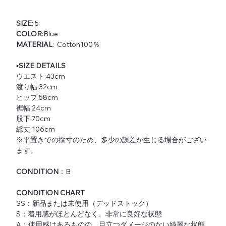
SIZE
: 5
COLOR
:Blue
MATERIAL
: Cotton100％
▪️
SIZE DETAILS
ウエスト:43cm
渡り幅:32cm
ヒップ:58cm
裾幅:24cm
股下:70cm
総丈:106cm
※平置きでの採寸のため、多少の誤差が生じる場合がござい
ます。
CONDITION
：B
CONDITION CHART
SS：新品または未使用（デッドストック）
S：着用感がほとんどなく、非常に良好な状態
A：使用感はあるものの、目立つダメージのない綺麗な状態