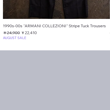
1990s-00s "ARMANI COLLEZIONI" Stripe Tuck Trousers
通常価格
セール価格
￥24,900
￥22,410
AUGUST SALE