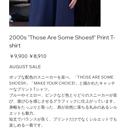
2000s "Those Are Some Shoes!!" Print T-
shirt
元
￥9,900
セ
￥8,910
の
ー
価
ル
AUGUST SALE
格
価
格
ポップな配色のスニーカーを並べ、「THOSE ARE SOME
SHOES!!!」「MAKE YOUR CHOICE!」と描かれたキャッチ
ーなプリントTシャツ。
ブルーやイエロー、ピンクなど色とりどりのスニーカーが並
び、遊び心を感じさせるグラフィックに仕上がっています。
身幅をたっぷりと取った、肩が自然に落ちる丸みのあるシル
エットも魅力。
短丈でバランスが良く、プリントだけでなくシルエットでも
楽しめる一着です。