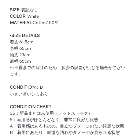
SIZE
: 表記なし
COLOR
: White
MATERIAL
:Cotton100％
▪️SIZE DETAILS
着丈:61.5cm
身幅:65cm
袖丈:23cm
肩幅:65cm
※平置きでの採寸のため、多少の誤差が生じる場合がござい
ます。
CONDITION
：
B
小さい薄いシミあり
CONDITION CHART
SS：新品または未使用（デッドストック）
S：着用感がほとんどなく、非常に良好な状態
A：着用感はあるものの、目立つダメージのない綺麗な状態
B：着用にあたり、軽微な汚れやダメージが見られる状態