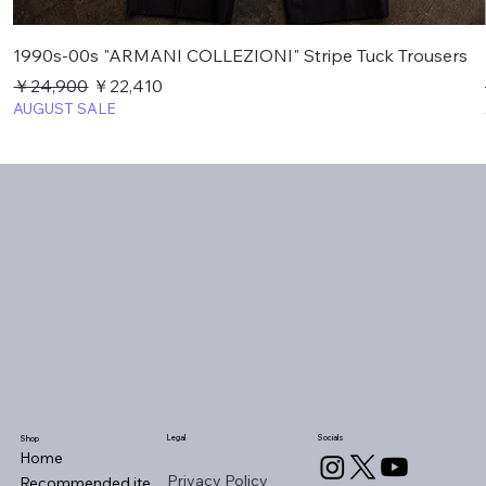
1990s-00s "ARMANI COLLEZIONI" Stripe Tuck Trousers
通常価格
セール価格
￥24,900
￥22,410
AUGUST SALE
Legal
Socials
Shop
Home
Privacy Policy
Recommended items