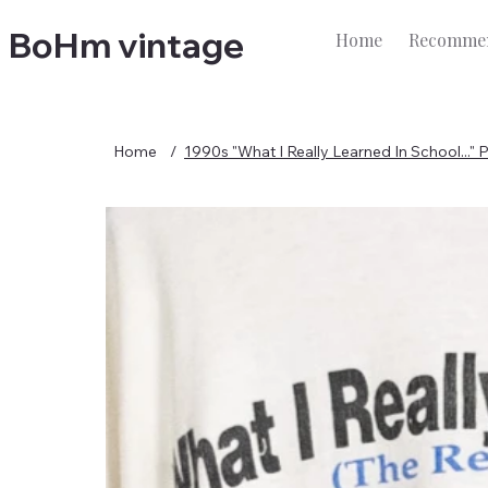
BoHm vintage
Home
Recommen
Home
/
1990s "What I Really Learned In School..." Pr