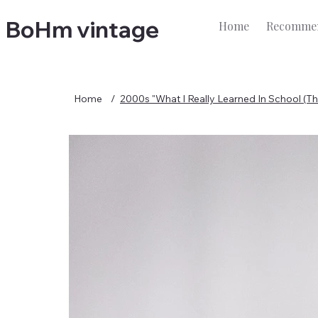
BoHm vintage
Home
Recommen
Home
/
2000s "What I Really Learned In School (The