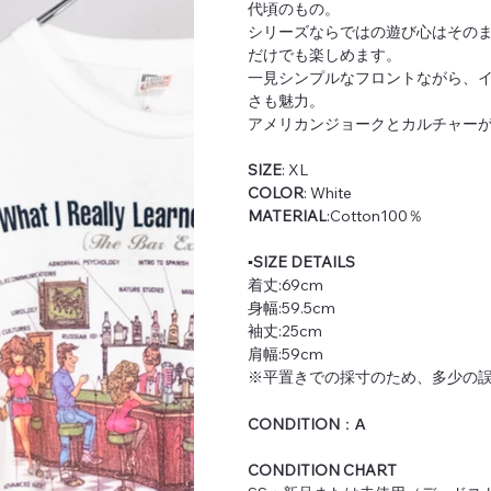
代頃のもの。
シリーズならではの遊び心はその
だけでも楽しめます。
一見シンプルなフロントながら、
さも魅力。
アメリカンジョークとカルチャー
SIZE
: XL
COLOR
: White
MATERIAL
:Cotton100％
▪️SIZE DETAILS
着丈:69cm
身幅:59.5cm
袖丈:25cm
肩幅:59cm
※平置きでの採寸のため、多少の
CONDITION
：
A
CONDITION CHART