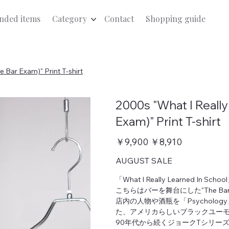
ded items
Category
Contact
Shopping guide
 Bar Exam)" Print T-shirt
2000s "What I Really
Exam)" Print T-shirt
元
￥9,900
セ
￥8,910
の
ー
価
ル
AUGUST SALE
格
価
格
「What I Really Learned In 
こちらはバーを舞台にした"The Bar
店内の人物や酒瓶を「Psychology」
た、アメリカらしいブラックユー
90年代から続くジョークTシリー