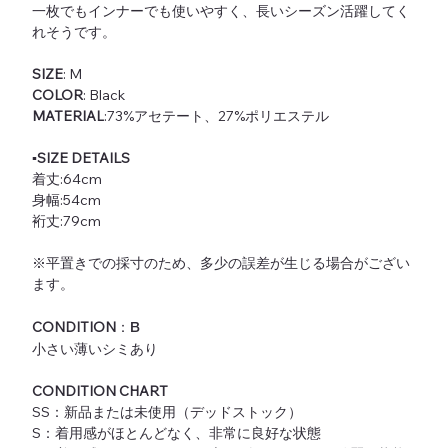
一枚でもインナーでも使いやすく、長いシーズン活躍してく
れそうです。
SIZE
: M
COLOR
: Black
MATERIAL
:73%アセテート、27%ポリエステル
▪️SIZE DETAILS
着丈:64cm
身幅:54cm
裄丈:79cm
※平置きでの採寸のため、多少の誤差が生じる場合がござい
ます。
CONDITION
：
B
小さい薄いシミあり
CONDITION CHART
SS：新品または未使用（デッドストック）
S：着用感がほとんどなく、非常に良好な状態