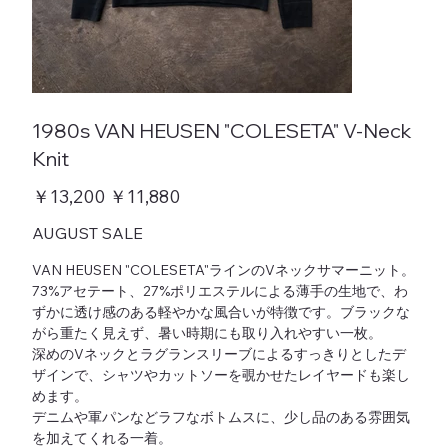
1980s VAN HEUSEN "COLESETA" V-Neck
Knit
元
￥13,200
セ
￥11,880
の
ー
価
ル
AUGUST SALE
格
価
格
VAN HEUSEN "COLESETA"ラインのVネックサマーニット。
73%アセテート、27%ポリエステルによる薄手の生地で、わ
ずかに透け感のある軽やかな風合いが特徴です。ブラックな
がら重たく見えず、暑い時期にも取り入れやすい一枚。
深めのVネックとラグランスリーブによるすっきりとしたデ
ザインで、シャツやカットソーを覗かせたレイヤードも楽し
めます。
デニムや軍パンなどラフなボトムスに、少し品のある雰囲気
を加えてくれる一着。